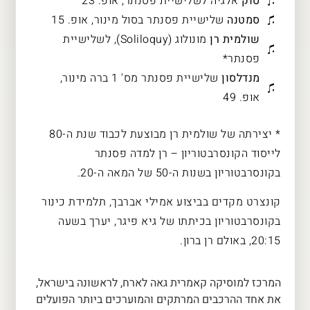
סוק
אלגיה לשלישיית פסנתר, אופ. 23
סמטנה
שלישיית פסנתר בסול מינור, אופ. 15
שולמית רן
מונולוג (Soliloquy), לשלישיית
פסנתר*
מנדלסון
שלישיית פסנתר מס' 1 ברה מינור,
אופ. 49
* יצירתה של שולמית רן מבוצעת לכבוד שנת ה-80
לייסוד הקונסרבטוריון – רן למדה פסנתר
בקונסרבטוריון בשנות ה-50 של המאה ה-20.
קונצרט מקדים בביצוע אמילי אברבך, תלמידת כינור
בקונסרבטוריון בכיתתו של גיא פיגר, יערך בשעה
20:15, באולם רן ברון.
המרכז למוסיקה קאמרית גאה לארח, לראשונה בישראל,
את אחד ההרכבים המרתקים והמוערכים ביותר הפועלים