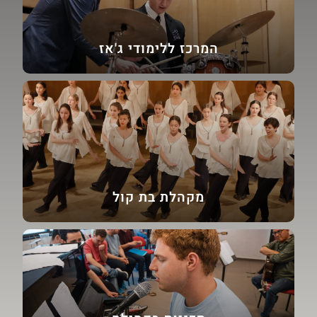
המרכז ללימודי ג'אז
מקהלת בת קול