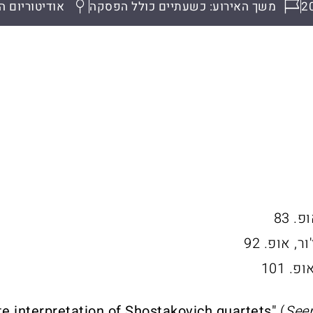
2
משך האירוע: כשעתיים כולל הפסקה
אודיטוריום ה
te interpretation of Shostakovich quartets"
(
Seen