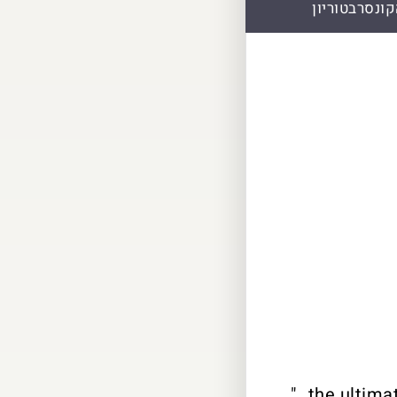
קונסרבטוריון
"…the ultima