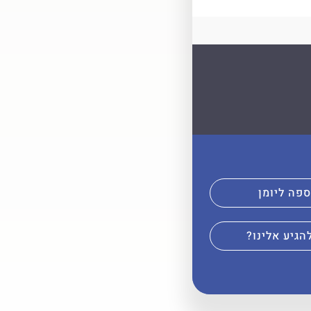
פה ליומן
הגיע אלינו?