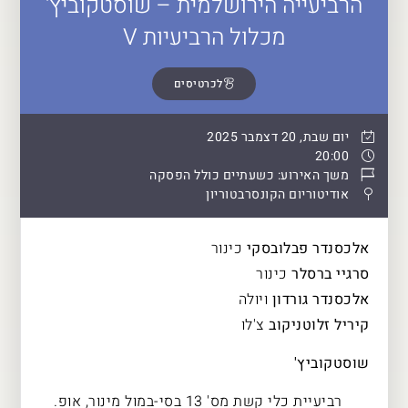
הרביעייה הירושלמית – שוסטקוביץ'
מכלול הרביעיות V
לכרטיסים
יום שבת, 20 דצמבר 2025
20:00
משך האירוע: כשעתיים כולל הפסקה
אודיטוריום הקונסרבטוריון
אלכסנדר פבלובסקי
כינור
סרגיי ברסלר
כינור
אלכסנדר גורדון
ויולה
קיריל זלוטניקוב
צ'לו
שוסטקוביץ'
רביעיית כלי קשת מס' 13 בסי-במול מינור, אופ.