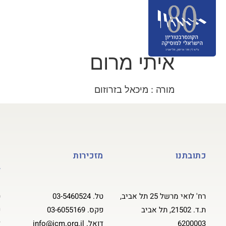
אודות
מסלולי לימוד
הרשמה
ס
תרומה לקונסרבטוריון
English
איתי מרום
מורה : מיכאל בזרוזום
כתובתנו
מזכירות
ק
ל
רח' לואי מרשל 25 תל אביב,
טל.
03-5460524
ט
ת.ד. 21502, תל אביב
פקס.
03-6055169
פ
6200003
דואל.
info@icm.org.il
ד