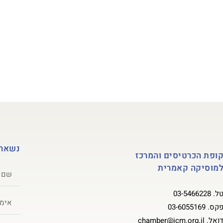
גל הוראה
קונצרטים ואירועים
אגודת ידידים ותומכים
אול
נשארי
ופת הכרטיסים והמרכז
מוסיקה קאמרית
ל.
03-5466228
קס.
03-6055169
ואל.
chamber@icm.org.il