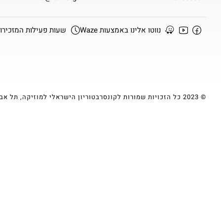
נווטו אלינו באמצעות Waze
שעות פעילות המזכירות א-ה :00
© 2023 כל הזכויות שמורות לקונסרבטוריון הישראלי למוזיקה, תל אביב | עיצוב ופיתוח ע״י