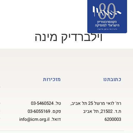
אודות
מסלולי לימוד
הרשמה
ס
תרומה לקונסרבטוריון
English
וילברדיק מינה
כתובתנו
מזכירות
ק
ל
רח' לואי מרשל 25 תל אביב,
טל.
03-5460524
ט
ת.ד. 21502, תל אביב
פקס.
03-6055169
פ
6200003
דואל.
info@icm.org.il
ד