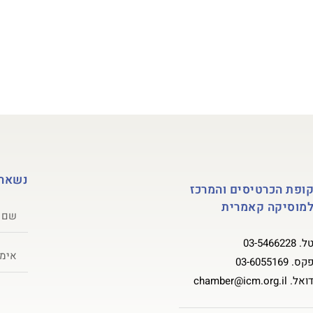
גל הוראה
קונצרטים ואירועים
אגודת ידידים ותומכים
אול
נשארי
ופת הכרטיסים והמרכז
מוסיקה קאמרית
ל.
03-5466228
קס.
03-6055169
ואל.
chamber@icm.org.il