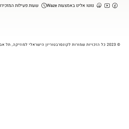
נווטו אלינו באמצעות Waze
שעות פעילות המזכירות א-ה :00
© 2023 כל הזכויות שמורות לקונסרבטוריון הישראלי למוזיקה, תל אביב | עיצוב ופיתוח ע״י