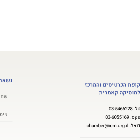
גל הוראה
קונצרטים ואירועים
אגודת ידידים ותומכים
אול
נשארי
ופת הכרטיסים והמרכז
מוסיקה קאמרית
ל.
03-5466228
קס.
03-6055169
ואל.
chamber@icm.org.il