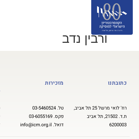
אודות
מסלולי לימוד
הרשמה
ס
תרומה לקונסרבטוריון
English
ורבין נדב
כתובתנו
מזכירות
ק
ל
רח' לואי מרשל 25 תל אביב,
טל.
03-5460524
ט
ת.ד. 21502, תל אביב
פקס.
03-6055169
פ
6200003
דואל.
info@icm.org.il
ד