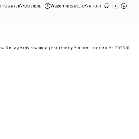
נווטו אלינו באמצעות Waze
שעות פעילות המזכירות א-ה :00
© 2023 כל הזכויות שמורות לקונסרבטוריון הישראלי למוזיקה, תל אביב | עיצוב ופיתוח ע״י