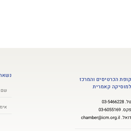
גל הוראה
קונצרטים ואירועים
אגודת ידידים ותומכים
אול
נשארי
ופת הכרטיסים והמרכז
מוסיקה קאמרית
ל.
03-5466228
קס.
03-6055169
ואל.
chamber@icm.org.il