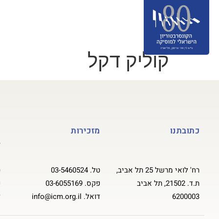
אודות
מסלולי לימוד
הרשמה
ס
תרומה לקונסרבטוריון
English
קוליק דקל
כתובתנו
מזכירות
ק
ל
רח' לואי מרשל 25 תל אביב,
טל.
03-5460524
ט
ת.ד. 21502, תל אביב
פקס.
03-6055169
פ
6200003
דואל.
info@icm.org.il
ד