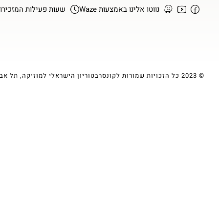
נווטו אלינו באמצעות Waze
שעות פעילות המזכירות א-ה :00
© 2023 כל הזכויות שמורות לקונסרבטוריון הישראלי למוזיקה, תל אביב | עיצוב ופיתוח ע״י