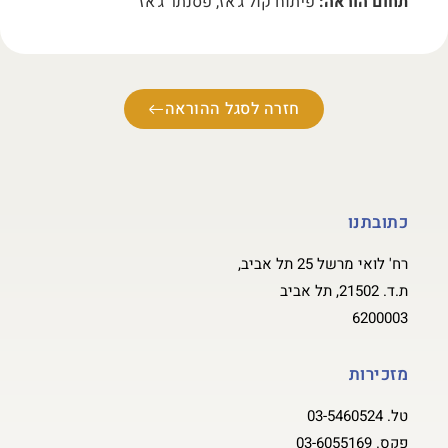
תחום הוראה:
פיתוח קול ג'אז, פסנתר ג'אז
חזרה לסגל ההוראה
כתובתנו
רח' לואי מרשל 25 תל אביב,
ת.ד. 21502, תל אביב
6200003
מזכירות
טל.
03-5460524
פקס.
03-6055169