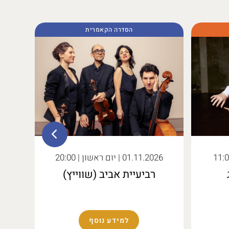
הסדרה הקאמרית
01.11.2026
| יום ראשון | 20:00
26
רביעיית אביב (שווייץ)
איל
למידע נוסף