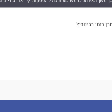
משך האירוע: כחמש שעות כולל הפסקות
אודיטוריום ה
 רומן רבינוביץ'