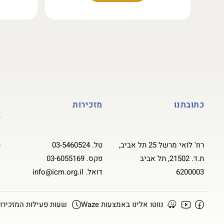
כתובתנו
מזכירות
ק
ל
רח' לואי מרשל 25 תל אביב,
טל.
03-5460524
ט
ת.ד. 21502, תל אביב
פקס.
03-6055169
פ
6200003
דואל.
info@icm.org.il
ד
נווטו אלינו באמצעות Waze
שעות פעילות המזכירות א-ה :00