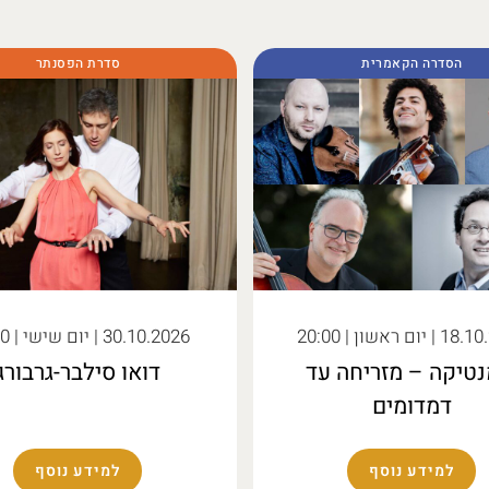
הסדרה הקאמרית
סדרת הפסנתר
18.10
| יום ראשון | 20:00
30.10.2026
| יום שישי | 11:00
נטיקה – מזריחה עד
דואו סילבר-גרבורג
דמדומים
למידע נוסף
למידע נוסף