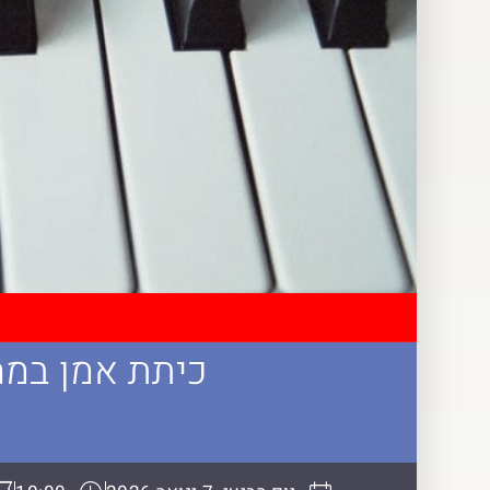
כיתת אמן במח