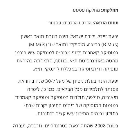
מחלקות:
מחלקת פסנתר
תחום הוראה:
הדרכת הרכבים, פסנתר
יפעת זיידל, ילידת ישראל, הינה בוגרת תואר ראשון
(B.Mus) בביצוע מוסיקלי ותואר שני (M.Mus)
במוסיקה קאמרית וליווי מביה״ס למוסיקה ע״ש בוכמן
מהטה באוניברסיטת ת״א. בנוסף, התמחתה בהוראת
מוסיקה וריתמוסיקה במכללת לוינסקי, ת״א.
יפעת הינה בעלת ניסיון של מעל ל-30 שנה בהוראת
פסנתר לתלמידים מכל הגילאים. כמו כן, לימדה
תיאוריה, סולפג׳, תולדות המוסיקה ומוסיקה קאמרית
במגמות המוסיקה של ביה”ס התיכון ׳קרית שרת׳
בחולון וביה״ס התיכון ע״ש קציר ברחובות.
בשנת 2008 שהתה יפעת בטרונדהיים, נורבגיה, ועבדה