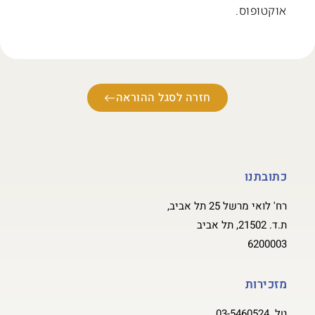
אוקטופוס.
חזרה לסגל ההוראה
כתובתנו
רח' לואי מרשל 25 תל אביב,
ת.ד. 21502, תל אביב
6200003
מזכירות
טל.
03-5460524